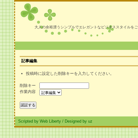
大人の余裕漂うシンプルでエレガントなビジネススタイルをご
記事編集
投稿時に設定した削除キーを入力してください。
削除キー
作業内容
Scripted by Web Liberty
/
Designed by uz