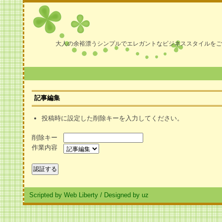
大人の余裕漂うシンプルでエレガントなビジネススタイルをご
記事編集
投稿時に設定した削除キーを入力してください。
削除キー
作業内容
Scripted by Web Liberty
/
Designed by uz