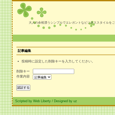
大人の余裕漂うシンプルでエレガントなビジネススタイルをご
記事編集
投稿時に設定した削除キーを入力してください。
削除キー
作業内容
Scripted by Web Liberty
/
Designed by uz