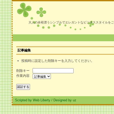
大人の余裕漂うシンプルでエレガントなビジネススタイルをご
記事編集
投稿時に設定した削除キーを入力してください。
削除キー
作業内容
Scripted by Web Liberty
/
Designed by uz