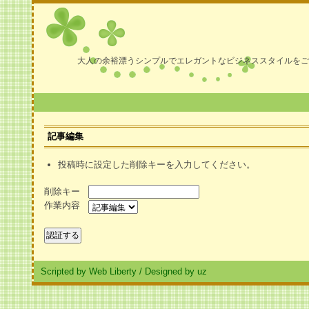
大人の余裕漂うシンプルでエレガントなビジネススタイルをご
記事編集
投稿時に設定した削除キーを入力してください。
削除キー
作業内容
Scripted by Web Liberty
/
Designed by uz