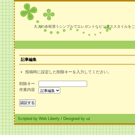
大人の余裕漂うシンプルでエレガントなビジネススタイルをご
記事編集
投稿時に設定した削除キーを入力してください。
削除キー
作業内容
Scripted by Web Liberty
/
Designed by uz