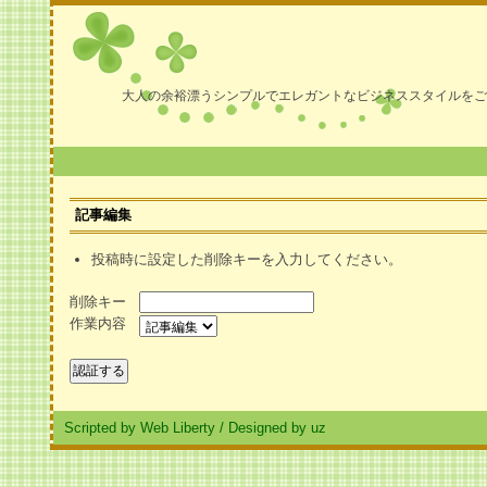
大人の余裕漂うシンプルでエレガントなビジネススタイルをご
記事編集
投稿時に設定した削除キーを入力してください。
削除キー
作業内容
Scripted by Web Liberty
/
Designed by uz