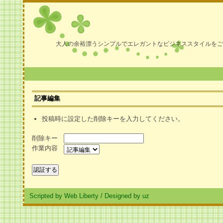
大人の余裕漂うシンプルでエレガントなビジネススタイルをご
記事編集
投稿時に設定した削除キーを入力してください。
削除キー
作業内容
Scripted by Web Liberty
/
Designed by uz