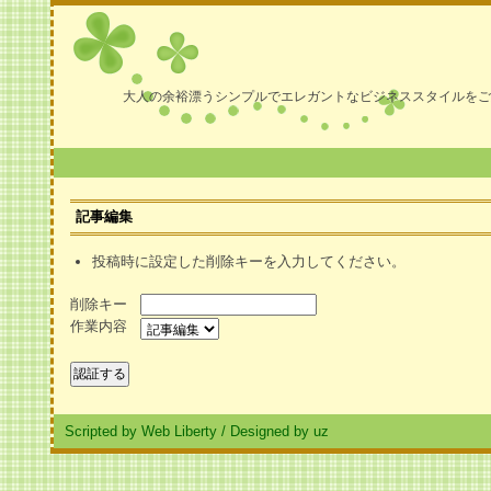
大人の余裕漂うシンプルでエレガントなビジネススタイルをご
記事編集
投稿時に設定した削除キーを入力してください。
削除キー
作業内容
Scripted by Web Liberty
/
Designed by uz