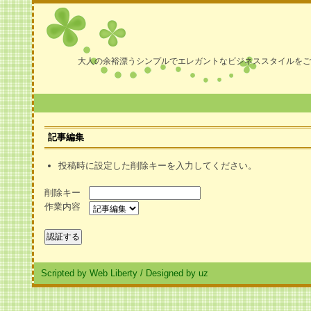
大人の余裕漂うシンプルでエレガントなビジネススタイルをご
記事編集
投稿時に設定した削除キーを入力してください。
削除キー
作業内容
Scripted by Web Liberty
/
Designed by uz