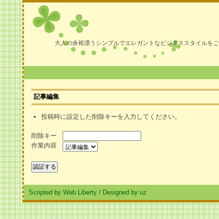
大人の余裕漂うシンプルでエレガントなビジネススタイルをご
記事編集
投稿時に設定した削除キーを入力してください。
削除キー
作業内容
Scripted by Web Liberty
/
Designed by uz