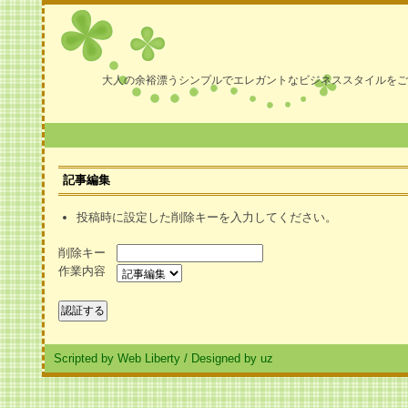
大人の余裕漂うシンプルでエレガントなビジネススタイルをご
記事編集
投稿時に設定した削除キーを入力してください。
削除キー
作業内容
Scripted by Web Liberty
/
Designed by uz