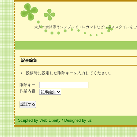
大人の余裕漂うシンプルでエレガントなビジネススタイルをご
記事編集
投稿時に設定した削除キーを入力してください。
削除キー
作業内容
Scripted by Web Liberty
/
Designed by uz