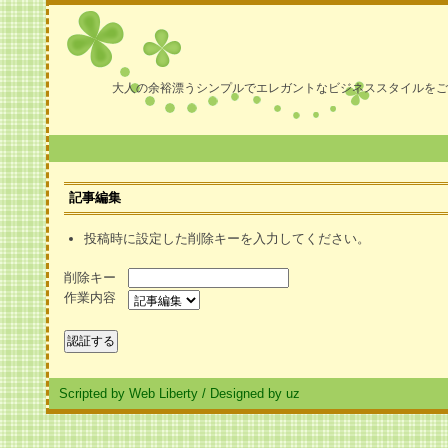
大人の余裕漂うシンプルでエレガントなビジネススタイルをご
記事編集
投稿時に設定した削除キーを入力してください。
削除キー
作業内容
Scripted by Web Liberty
/
Designed by uz