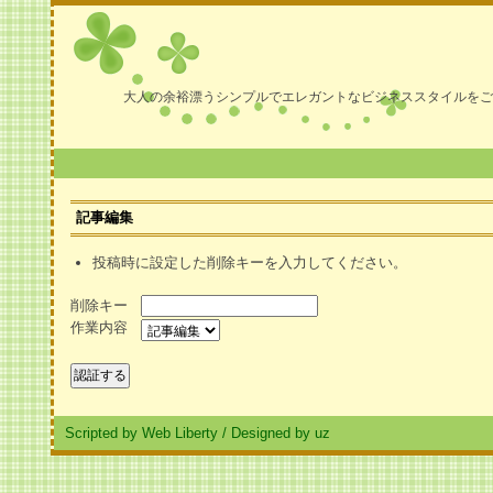
大人の余裕漂うシンプルでエレガントなビジネススタイルをご
記事編集
投稿時に設定した削除キーを入力してください。
削除キー
作業内容
Scripted by Web Liberty
/
Designed by uz