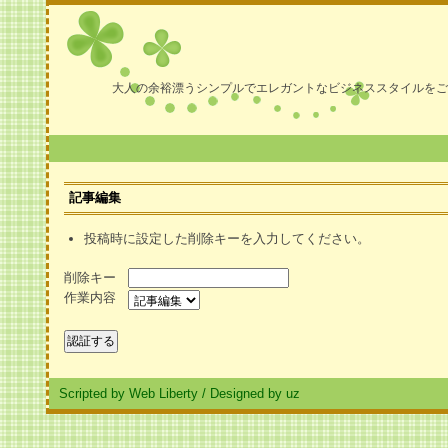
大人の余裕漂うシンプルでエレガントなビジネススタイルをご
記事編集
投稿時に設定した削除キーを入力してください。
削除キー
作業内容
Scripted by Web Liberty
/
Designed by uz