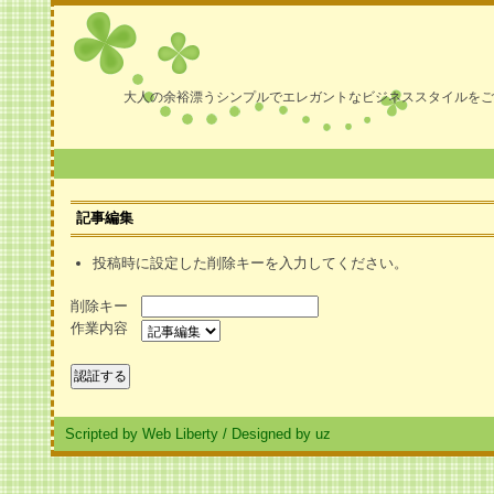
大人の余裕漂うシンプルでエレガントなビジネススタイルをご
記事編集
投稿時に設定した削除キーを入力してください。
削除キー
作業内容
Scripted by Web Liberty
/
Designed by uz