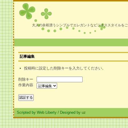
大人の余裕漂うシンプルでエレガントなビジネススタイルをご
記事編集
投稿時に設定した削除キーを入力してください。
削除キー
作業内容
Scripted by Web Liberty
/
Designed by uz