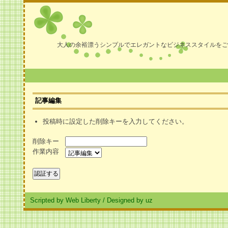
大人の余裕漂うシンプルでエレガントなビジネススタイルをご
記事編集
投稿時に設定した削除キーを入力してください。
削除キー
作業内容
Scripted by Web Liberty
/
Designed by uz