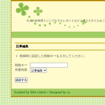
大人の余裕漂うシンプルでエレガントなビジネススタイルをご
記事編集
投稿時に設定した削除キーを入力してください。
削除キー
作業内容
Scripted by Web Liberty
/
Designed by uz