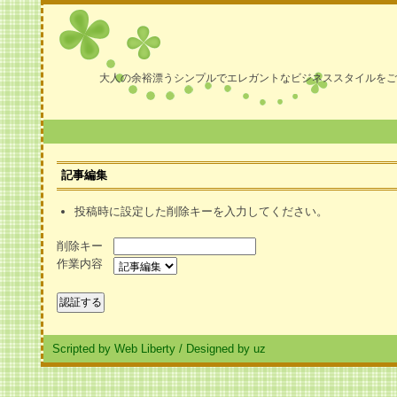
大人の余裕漂うシンプルでエレガントなビジネススタイルをご
記事編集
投稿時に設定した削除キーを入力してください。
削除キー
作業内容
Scripted by Web Liberty
/
Designed by uz