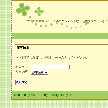
大人の余裕漂うシンプルでエレガントなビジネススタイルをご
記事編集
投稿時に設定した削除キーを入力してください。
削除キー
作業内容
Scripted by Web Liberty
/
Designed by uz