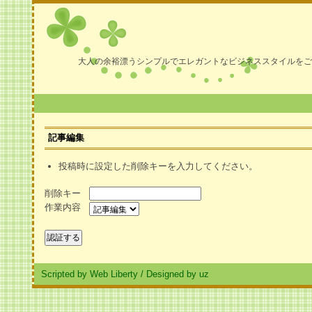
大人の余裕漂うシンプルでエレガントなビジネススタイルをご
記事編集
投稿時に設定した削除キーを入力してください。
削除キー
作業内容
Scripted by Web Liberty
/
Designed by uz