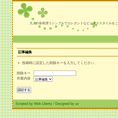
大人の余裕漂うシンプルでエレガントなビジネススタイルをご
記事編集
投稿時に設定した削除キーを入力してください。
削除キー
作業内容
Scripted by Web Liberty
/
Designed by uz