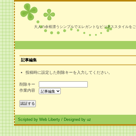
大人の余裕漂うシンプルでエレガントなビジネススタイルをご
記事編集
投稿時に設定した削除キーを入力してください。
削除キー
作業内容
Scripted by Web Liberty
/
Designed by uz