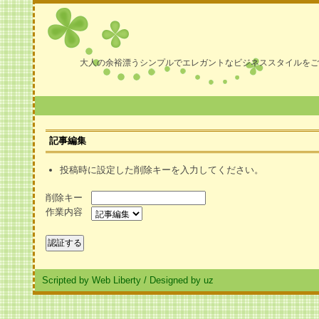
大人の余裕漂うシンプルでエレガントなビジネススタイルをご
記事編集
投稿時に設定した削除キーを入力してください。
削除キー
作業内容
Scripted by Web Liberty
/
Designed by uz