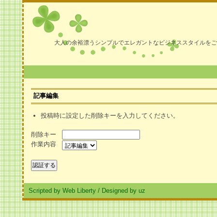
大人の余裕漂うシンプルでエレガントなビジネススタイルをご
記事編集
投稿時に設定した削除キーを入力してください。
削除キー
作業内容
Scripted by Web Liberty
/
Designed by uz