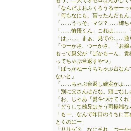
もう、二人でオセロなんかして
「なんだよおふくろうるせーっ
「何もなにも。貰ったんだもん
「……うっそ、マジ？……姉ち
「……慎悟くん。これは……、
「は……、まぁ、見ての……通
「つーかさ、つーかさ。『お嬢
もって親父が『ばかもーん、貴
ってちゃぶ台返すやつ」
「ばっかねーうちちゃぶ台なん
ないと」
「……ちゃぶ台返し確定かよ…
「別に父さんはだな。頭ごなし
「お、じゃあ『熨斗つけてくれ
「どうして雄兄はそう両極端な
「もー、なんで昨日のうちに言
とくのにー」
「ササゲ？ なにそれ。つーか