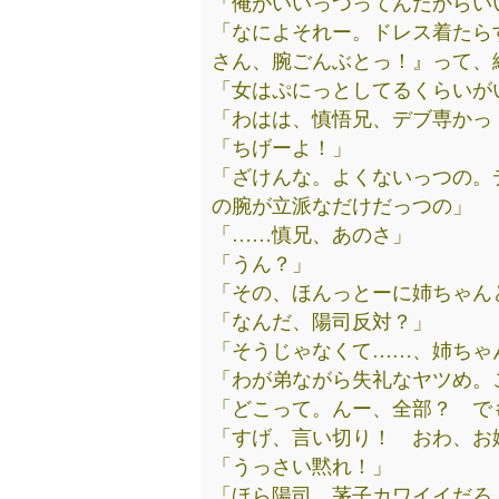
「俺がいいっつってんだからい
「なによそれー。ドレス着たら
さん、腕ごんぶとっ！』って、
「女はぷにっとしてるくらいが
「わはは、慎悟兄、デブ専かっ
「ちげーよ！」
「ざけんな。よくないっつの。
の腕が立派なだけだっつの」
「……慎兄、あのさ」
「うん？」
「その、ほんっとーに姉ちゃん
「なんだ、陽司反対？」
「そうじゃなくて……、姉ちゃ
「わが弟ながら失礼なヤツめ。
「どこって。んー、全部？ で
「すげ、言い切り！ おわ、お
「うっさい黙れ！」
「ほら陽司。茅子カワイイだろ