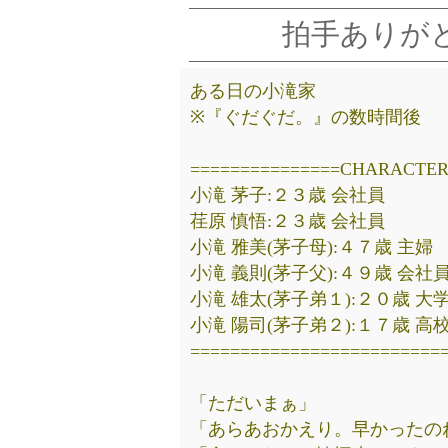
拍手ありが
ある日の小滝家
※『ぐだぐだ。』の数時間後
===============CHARACTER
小滝 茅子:２３歳 会社員
荏原 慎悟:２３歳 会社員
小滝 雅美(茅子母):４７歳 主婦
小滝 義則(茅子父):４９歳 会社
小滝 雄太(茅子弟１):２０歳 大
小滝 陽司(茅子弟２):１７歳 高
=========================
「ただいまぁ」
「あらあおかえり。早かったの