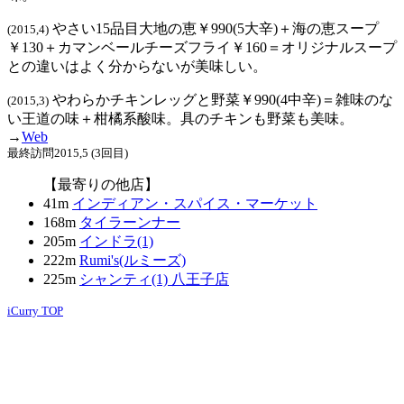
やさい15品目大地の恵￥990(5大辛)＋海の恵スープ
(2015,4)
￥130＋カマンベールチーズフライ￥160＝オリジナルスープ
との違いはよく分からないが美味しい。
やわらかチキンレッグと野菜￥990(4中辛)＝雑味のな
(2015,3)
い王道の味＋柑橘系酸味。具のチキンも野菜も美味。
→
Web
最終訪問2015,5 (3回目)
【最寄りの他店】
41m
インディアン・スパイス・マーケット
168m
タイラーンナー
205m
インドラ(1)
222m
Rumi's(ルミーズ)
225m
シャンティ(1) 八王子店
iCurry TOP