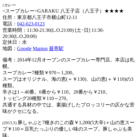
iカレー
<スープカレー>GARAKU 八王子店（八王子）★★★★
住所：東京都八王子市横山町12-11
電話：
042-623-0123
営業時間：11:30-21:30(L.O.21:00) [土･日] 11:30-
20:30(L.O.20:00)
定休日：水
地図：
Google
Mapion
最寄駅
備考：2014年12月オープンのスープカレー専門店。本店は札
幌。
スープカレー7種類￥970～1,200。
スープはオリジナル、海の恵(＋￥130)、山の恵(＋￥110)の3
種類。
辛さは1～40番。6番から￥110。20番から￥210。
トッピング20種類￥110～270。
共通する具材の中では、素揚げしたブロッコリーの仄かな苦
味がクセになる。
豚しゃぶと7種きのこの森￥1,200(5大辛)＋山の恵スー
(2015,5)
プ￥110＝豆乳たっぷりの優しい味のスープ。豚しゃぶも美
味。