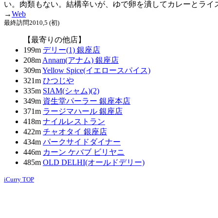
い。肉類もない。結構辛いが、ゆで卵を潰してカレーとライ
→
Web
最終訪問2010,5 (初)
【最寄りの他店】
199m
デリー(1) 銀座店
208m
Annam(アナム) 銀座店
309m
Yellow Spice(イエロースパイス)
321m
ひつじや
335m
SIAM(シャム)(2)
349m
資生堂パーラー 銀座本店
371m
ラージマハール 銀座店
418m
ナイルレストラン
422m
チャオタイ 銀座店
434m
パークサイドダイナー
446m
カーン ケバブ ビリヤニ
485m
OLD DELHI(オールドデリー)
iCurry TOP