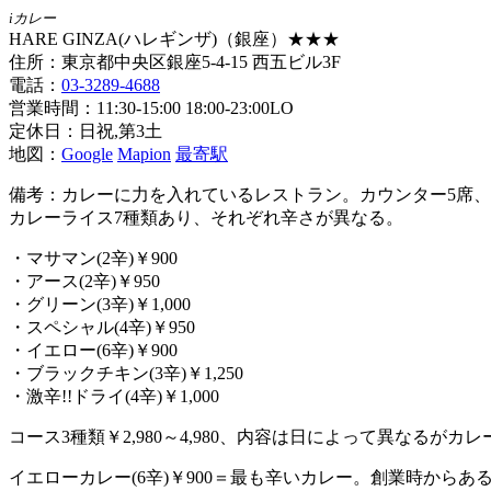
iカレー
HARE GINZA(ハレギンザ)（銀座）★★★
住所：東京都中央区銀座5-4-15 西五ビル3F
電話：
03-3289-4688
営業時間：11:30-15:00 18:00-23:00LO
定休日：日祝,第3土
地図：
Google
Mapion
最寄駅
備考：カレーに力を入れているレストラン。カウンター5席、
カレーライス7種類あり、それぞれ辛さが異なる。
・マサマン(2辛)￥900
・アース(2辛)￥950
・グリーン(3辛)￥1,000
・スペシャル(4辛)￥950
・イエロー(6辛)￥900
・ブラックチキン(3辛)￥1,250
・激辛!!ドライ(4辛)￥1,000
コース3種類￥2,980～4,980、内容は日によって異なるがカ
イエローカレー(6辛)￥900＝最も辛いカレー。創業時か