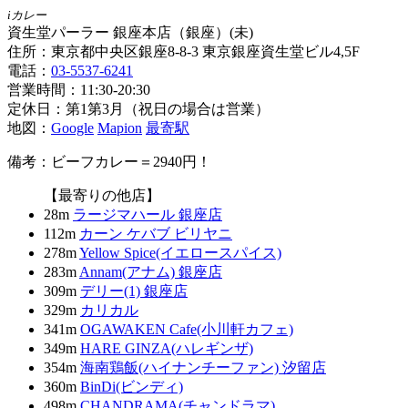
iカレー
資生堂パーラー 銀座本店（銀座）(未)
住所：東京都中央区銀座8-8-3 東京銀座資生堂ビル4,5F
電話：
03-5537-6241
営業時間：11:30-20:30
定休日：第1第3月（祝日の場合は営業）
地図：
Google
Mapion
最寄駅
備考：ビーフカレー＝2940円！
【最寄りの他店】
28m
ラージマハール 銀座店
112m
カーン ケバブ ビリヤニ
278m
Yellow Spice(イエロースパイス)
283m
Annam(アナム) 銀座店
309m
デリー(1) 銀座店
329m
カリカル
341m
OGAWAKEN Cafe(小川軒カフェ)
349m
HARE GINZA(ハレギンザ)
354m
海南鶏飯(ハイナンチーファン) 汐留店
360m
BinDi(ビンディ)
498m
CHANDRAMA(チャンドラマ)