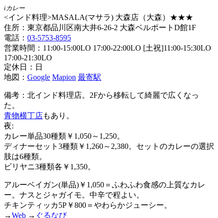
iカレー
<インド料理>MASALA(マサラ) 大森店（大森）★★★
住所：東京都品川区南大井6-26-2 大森ベルポートD館1F
電話：
03-5753-8595
営業時間：11:00-15:00LO 17:00-22:00LO [土祝]11:00-15:30LO
17:00-21:30LO
定休日：日
地図：
Google
Mapion
最寄駅
備考：北インド料理店。2Fから移転して綺麗で広くなっ
た。
青物横丁店
もあり。
夜:
カレー単品30種類￥1,050～1,250。
ディナーセット3種類￥1,260～2,380。セットのカレーの選択
肢は6種類。
ビリヤニ3種類各￥1,350。
アルーベイガン(単品)￥1,050＝ふわふわ食感の上質なカレ
ー。ナスとジャガイモ。中辛で程よい。
チキンティッカ5P￥800＝やわらかジューシー。
→
Web
→
ぐるなび