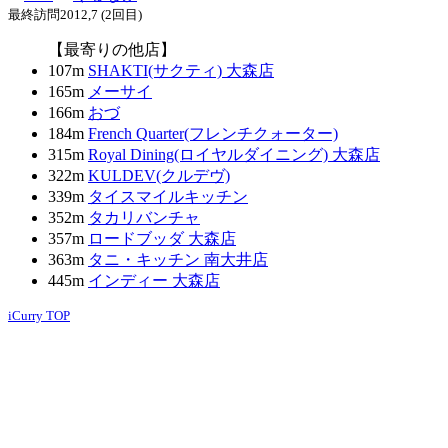
最終訪問2012,7 (2回目)
【最寄りの他店】
107m
SHAKTI(サクティ) 大森店
165m
メーサイ
166m
おづ
184m
French Quarter(フレンチクォーター)
315m
Royal Dining(ロイヤルダイニング) 大森店
322m
KULDEV(クルデヴ)
339m
タイスマイルキッチン
352m
タカリバンチャ
357m
ロードブッダ 大森店
363m
タニ・キッチン 南大井店
445m
インディー 大森店
iCurry TOP