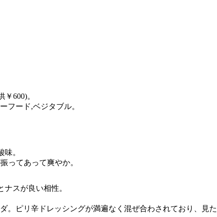
￥600)。
シーフード,ベジタブル。
酸味。
が振ってあって爽やか。
肉とナスが良い相性。
ラダ。ピリ辛ドレッシングが満遍なく混ぜ合わされており、見