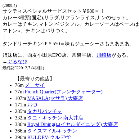
(2009,4)
サクティスペシャルサービスセット￥980＝〔
カレー3種類(固定),サラダ,サフランライス,ナンのセット。
カレーはチキン,マトン,ベジタブル。カレーソースはベース
マトン○。チキンはパサつく。
〕
タンドリーチキン2P￥550＝味もジューシーさもまあまあ。
姉妹店に、西友小田原EPO店、常磐平店、
川崎店
がある。
→
ぐるなび
最終訪問2012,7 (4回目)
【最寄りの他店】
76m
メーサイ
77m
French Quarter(フレンチクォーター)
107m
MASALA(マサラ) 大森店
171m
おづ
285m
タカリバンチャ
332m
タニ・キッチン 南大井店
336m
Royal Dining(ロイヤルダイニング) 大森店
366m
タイスマイルキッチン
396m
KULDEV(クルデヴ)