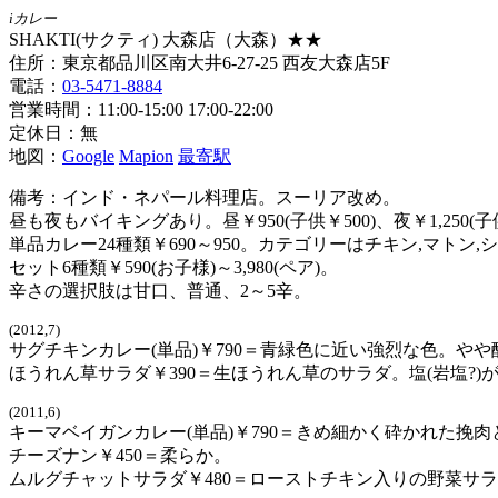
iカレー
SHAKTI(サクティ) 大森店（大森）★★
住所：東京都品川区南大井6-27-25 西友大森店5F
電話：
03-5471-8884
営業時間：11:00-15:00 17:00-22:00
定休日：無
地図：
Google
Mapion
最寄駅
備考：インド・ネパール料理店。スーリア改め。
昼も夜もバイキングあり。昼￥950(子供￥500)、夜￥1,250(子供
単品カレー24種類￥690～950。カテゴリーはチキン,マトン,
セット6種類￥590(お子様)～3,980(ペア)。
辛さの選択肢は甘口、普通、2～5辛。
(2012,7)
サグチキンカレー(単品)￥790＝青緑色に近い強烈な色。やや
ほうれん草サラダ￥390＝生ほうれん草のサラダ。塩(岩塩?)
(2011,6)
キーマベイガンカレー(単品)￥790＝きめ細かく砕かれた挽
チーズナン￥450＝柔らか。
ムルグチャットサラダ￥480＝ローストチキン入りの野菜サ