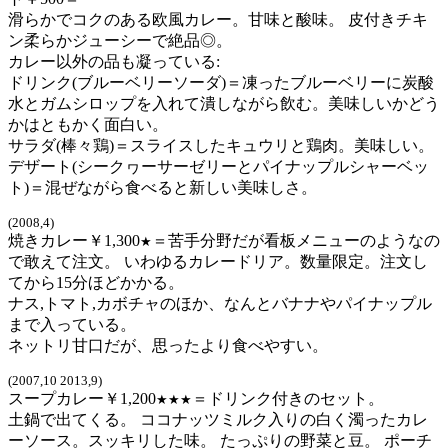
滑らかでコクのある欧風カレー。甘味と酸味。 皮付きチキ
ン柔らかジューシーで絶品◎。
カレー以外の品も凝っている:
ドリンク(ブルーベリーソーダ)＝凍ったブルーベリーに炭酸
水とガムシロップを入れて潰しながら飲む。美味しいかどう
かはともかく面白い。
サラダ(棒々鶏)＝スライスしたキュウリと鶏肉。美味しい。
デザート(シークヮーサーゼリーとパイナップルシャーベッ
ト)＝混ぜながら食べると新しい美味しさ。
(2008,4)
焼きカレー￥1,300
＝苦手分野だが看板メニューのようなの
★
で敢えて注文。 いわゆるカレードリア。数量限定。注文し
てから15分ほどかかる。
ナス,トマト,カボチャのほか、なんとバナナやパイナップル
まで入っている。
ネットリ甘口だが、思ったより食べやすい。
(2007,10 2013,9)
スープカレー￥1,200
＝ドリンク付きのセット。
★★★
土鍋で出てくる。 ココナッツミルク入りの白く濁ったカレ
ーソース。スッキリした味。 たっぷりの野菜と豆。 ポーチ