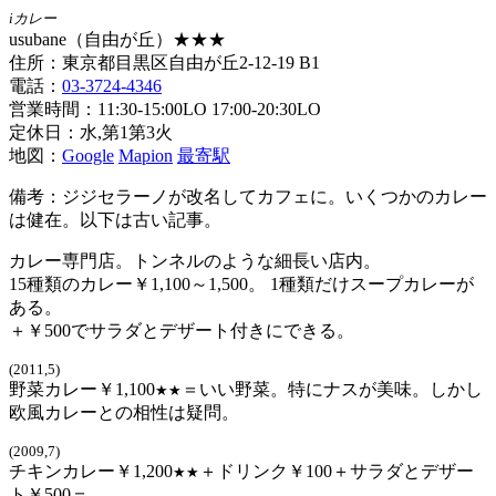
iカレー
usubane（自由が丘）★★★
住所：東京都目黒区自由が丘2-12-19 B1
電話：
03-3724-4346
営業時間：11:30-15:00LO 17:00-20:30LO
定休日：水,第1第3火
地図：
Google
Mapion
最寄駅
備考：ジジセラーノが改名してカフェに。いくつかのカレー
は健在。以下は古い記事。
カレー専門店。トンネルのような細長い店内。
15種類のカレー￥1,100～1,500。 1種類だけスープカレーが
ある。
＋￥500でサラダとデザート付きにできる。
(2011,5)
野菜カレー￥1,100
＝いい野菜。特にナスが美味。しかし
★★
欧風カレーとの相性は疑問。
(2009,7)
チキンカレー￥1,200
＋ドリンク￥100＋サラダとデザー
★★
ト￥500＝