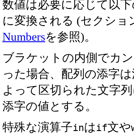
数値は必要に応じて以下
に変換される (セクショ
Numbers
を参照)。
ブラケットの内側でカン
った場合、配列の添字は添
よって区切られた文字列
添字の値とする。
特殊な演算子
は
文や
in
if