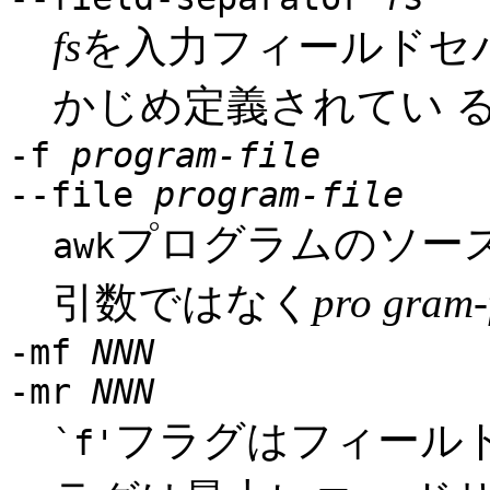
fs
を入力フィールドセ
かじめ定義されてい 
-f
program-file
--file
program-file
プログラムのソー
awk
引数ではなく
pro gram-f
-mf
NNN
-mr
NNN
フラグはフィール
`f'