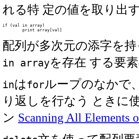
れる特 定の値を取り出
if (val in array)

配列が多次元の添字を持
を存在 する要
in array
は
ループのなかで
in
for
り返しを行なう ときに
ン
Scanning All Elements o