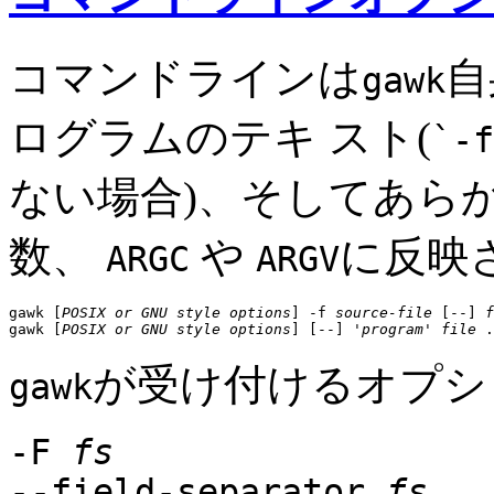
コマンドラインは
自
gawk
ログラムのテキ スト(
`-f
ない場合)、そしてあら
数、
や
に反映
ARGC
ARGV
gawk [
POSIX or GNU style options
] -f 
source-file
 [
--
] 
f
gawk [
POSIX or GNU style options
] [
--
] '
program
' 
file
が受け付けるオプシ
gawk
-F
fs
--field-separator
fs