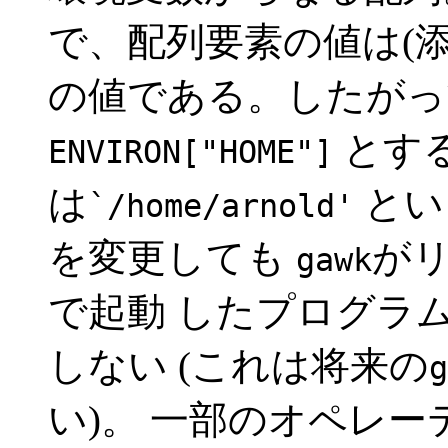
で、配列要素の値は(添
の値である。したがっ
とす
ENVIRON["HOME"]
は
とい
`/home/arnold'
を変更しても
が
gawk
で起動 したプログラ
しない (これは将来の
g
い)。 一部のオペレ