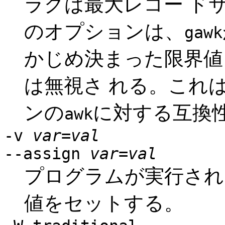
ラグは最大レコー ド
のオプションは、
gawk
かじめ決まった限界値
は無視さ れる。これはB
ンの
に対する互換
awk
-v
var
=
val
--assign
var
=
val
プログラムが実行され
値をセットする。