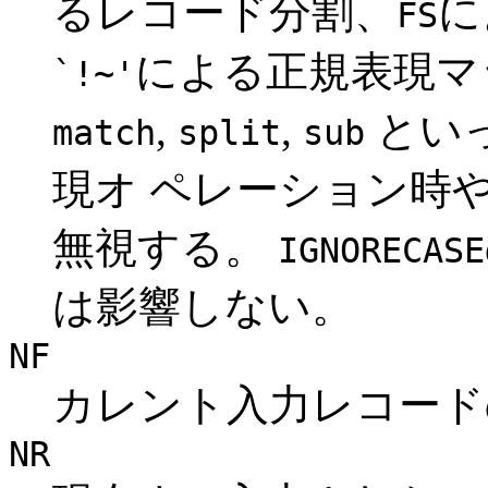
るレコード分割、
に
FS
による正規表現マ
`!~'
,
,
とい
match
split
sub
現オ ペレーション時
無視する。
IGNORECASE
は影響しない。
NF
カレント入力レコード
NR