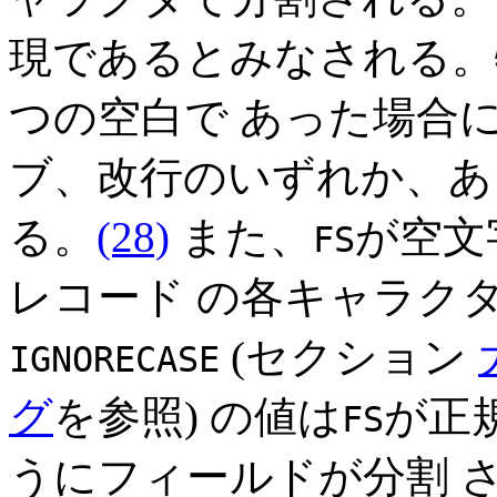
現であるとみなされる。
つの空白で あった場合
ブ、改行のいずれか、あ
る。
(28)
また、
が空文
FS
レコード の各キャラク
(セクション
IGNORECASE
グ
を参照) の値は
が正
FS
うにフィールドが分割 