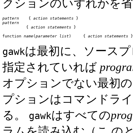
クションのいずれかを省
pattern
    { 
action statements
pattern

          { 
action statements
 }

function 
name
(
parameter list
)     { 
action statements
は最初に、ソースプ
gawk
指定されていれば
progra
オプションでない最初の
プションはコマンドライ
る。
はすべての
prog
gawk
ラムを読み込む（こ の