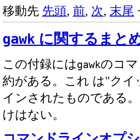
移動先
先頭
,
前
,
次
,
末尾
に関するまと
gawk
この付録には
のコマ
gawk
約がある。これ は"ク
インされたものである。
けはない。
コマンドラインオプシ