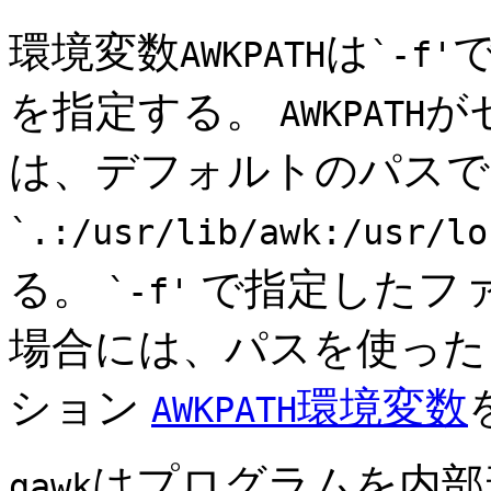
環境変数
は
AWKPATH
`-f'
を指定する。
が
AWKPATH
は、デフォルトのパスで
`.:/usr/lib/awk:/usr/lo
る。
で指定したフ
`-f'
場合には、パスを使った
ション
環境変数
AWKPATH
はプログラムを内部
gawk