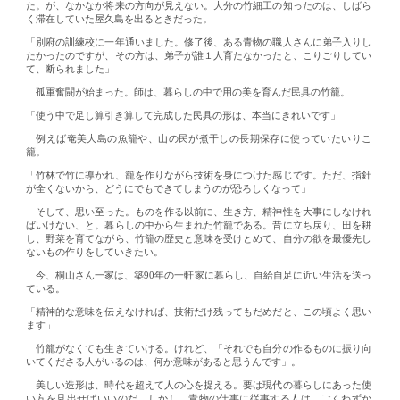
た。が、なかなか将来の方向が見えない。大分の竹細工の知ったのは、しばら
く滞在していた屋久島を出るときだった。
「別府の訓練校に一年通いました。修了後、ある青物の職人さんに弟子入りし
たかったのですが、その方は、弟子が誰１人育たなかったと、こりごりしてい
て、断られました」
孤軍奮闘が始まった。師は、暮らしの中で用の美を育んだ民具の竹籠。
「使う中で足し算引き算して完成した民具の形は、本当にきれいです」
例えば奄美大島の魚籠や、山の民が煮干しの長期保存に使っていたいりこ
籠。
「竹林で竹に導かれ、籠を作りながら技術を身につけた感じです。ただ、指針
が全くないから、どうにでもできてしまうのが恐ろしくなって」
そして、思い至った。ものを作る以前に、生き方、精神性を大事にしなけれ
ばいけない、と。暮らしの中から生まれた竹籠である。昔に立ち戻り、田を耕
し、野菜を育てながら、竹籠の歴史と意味を受けとめて、自分の欲を最優先し
ないもの作りをしていきたい。
今、桐山さん一家は、築90年の一軒家に暮らし、自給自足に近い生活を送っ
ている。
「精神的な意味を伝えなければ、技術だけ残ってもだめだと、この頃よく思い
ます」
竹籠がなくても生きていける。けれど、「それでも自分の作るものに振り向
いてくださる人がいるのは、何か意味があると思うんです」。
美しい造形は、時代を超えて人の心を捉える。要は現代の暮らしにあった使
い方を見出せばいいのだ。しかし、青物の仕事に従事する人は、ごくわずか