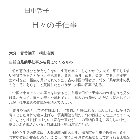
田中敦子
日々の手仕事
大分 青竹細工 桐山浩実
自給自足的手仕事から見えてくるもの
竹の恵みはひとかたならない。生育が早く、しなやかで丈夫で、細工しやす
い性質であることから、生活道具、農具、漁具、武具、楽器、文具、建築材、
土木材など、幅広く用いられてきた。古の中国の賢者は、竹を「凡草衆木の及
ぶところにあらず」と賞賛したというが、納得の言葉である。
中国や東南アジアの国々を旅すると、市場や田畑で手編みの竹籠を今も見か
ける。かつて、日本の農村や漁村でも、手編みの竹籠がふんだんに使われてい
たが、仕事道具の首座から消えて久しい。
農具や漁具としての竹細工は、〝青物〟と呼ばれる。伐り出したばかりの
青々とした真竹で編み上げる、質実剛健な籠だ。竹の伐採から仕上げまで１人
でこなさなければいけない大変な仕事だが、この青物作りを、暮らしの中心に
据えた若き職人がいる。竹細工師・桐山浩実さんだ。
制作と生活の拠点は、大分県庄内町の山里。湯布院から車で約40分。道中、
竹林や竹藪が鬱蒼と続く。ここは、古くから真竹の産地として知られる土地な