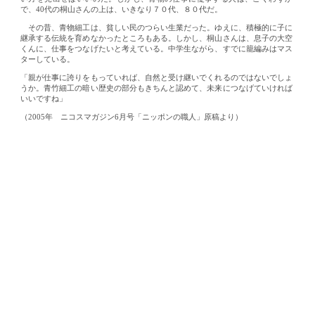
で、40代の桐山さんの上は、いきなり７０代、８０代だ。
その昔、青物細工は、貧しい民のつらい生業だった。ゆえに、積極的に子に
継承する伝統を育めなかったところもある。しかし、桐山さんは、息子の大空
くんに、仕事をつなげたいと考えている。中学生ながら、すでに籠編みはマス
ターしている。
「親が仕事に誇りをもっていれば、自然と受け継いでくれるのではないでしょ
うか。青竹細工の暗い歴史の部分もきちんと認めて、未来につなげていければ
いいですね」
（2005年 ニコスマガジン6月号「ニッポンの職人」原稿より）