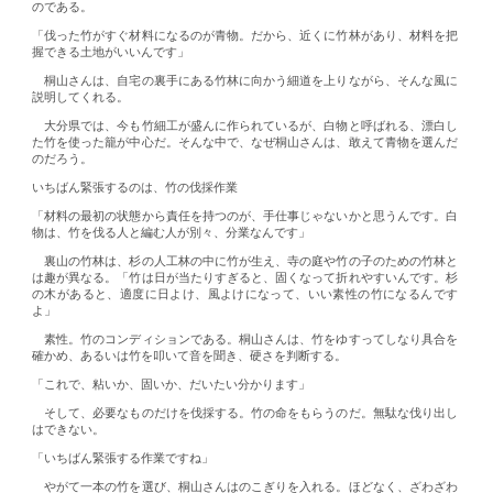
のである。
「伐った竹がすぐ材料になるのが青物。だから、近くに竹林があり、材料を把
握できる土地がいいんです」
桐山さんは、自宅の裏手にある竹林に向かう細道を上りながら、そんな風に
説明してくれる。
大分県では、今も竹細工が盛んに作られているが、白物と呼ばれる、漂白し
た竹を使った籠が中心だ。そんな中で、なぜ桐山さんは、敢えて青物を選んだ
のだろう。
いちばん緊張するのは、竹の伐採作業
「材料の最初の状態から責任を持つのが、手仕事じゃないかと思うんです。白
物は、竹を伐る人と編む人が別々、分業なんです」
裏山の竹林は、杉の人工林の中に竹が生え、寺の庭や竹の子のための竹林と
は趣が異なる。「竹は日が当たりすぎると、固くなって折れやすいんです。杉
の木があると、適度に日よけ、風よけになって、いい素性の竹になるんです
よ」
素性。竹のコンディションである。桐山さんは、竹をゆすってしなり具合を
確かめ、あるいは竹を叩いて音を聞き、硬さを判断する。
「これで、粘いか、固いか、だいたい分かります」
そして、必要なものだけを伐採する。竹の命をもらうのだ。無駄な伐り出し
はできない。
「いちばん緊張する作業ですね」
やがて一本の竹を選び、桐山さんはのこぎりを入れる。ほどなく、ざわざわ