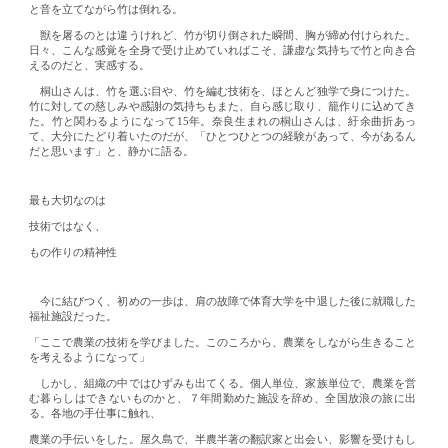
と音を立てながら竹は倒れる。
獣を屠るのとは違うけれど、竹が切り倒された瞬間、胸が締め付けられた。
日々、こんな感覚を全身で受け止めていればこそ、謙虚な気持ちで竹と向き合
えるのだと、実感する。
桐山さんは、竹を選ぶ目や、竹を編む技術を、ほとんど独学で身につけた。
竹に対しての慈しみや感謝の気持ちもまた、自ら感じ取り、籠作りに込めてき
た。竹と関わるようになって15年。奈良生まれの桐山さんは、紆余曲折あっ
て、大分にたどり着いたのだが、「ひとつひとつの経験があって、今があるん
だと思います」と、静かに語る。
最も大切なのは
技術ではなく、
もの作りの精神性
今に結びつく、初めの一歩は、肩の故障で体育大学を中退した後に就職した
福祉施設だった。
「ここで農業の技術を学びました。このころから、農業をしながら生きること
を考えるようになって」
しかし、組織の中ではひずみも出てくる。個人単位、家族単位で、農業を営
む暮らしはできないものかと、７年間勤めた施設を辞め、全国放浪の旅に出
る。各地の手仕事に触れ、
農業の手伝いをした。屋久島で、半農半著の翻訳家と出会い、影響を受けもし