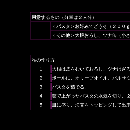
用意するもの（分量は２人分）
＜パスタ＞お好みでどうぞ（２００
＜その他＞大根おろし、ツナ缶（小
私の作り方
１
大根は皮をむいておろし、ツナはざ
２
ボールに、オリーブオイル、バルサ
３
パスタを茹でる。
４
茹で上がったパスタの水気を切り、
５
皿に盛り、海苔をトッピングして出