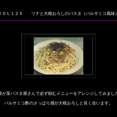
ＶＯＬ１２５ ツナと大根おろしのパスタ（バルサミコ風味
僚が某パスタ屋さんで必ず頼むメニューをアレンジしてみまし
バルサミコ酢のさっぱり感が大根おろしと良く合います。