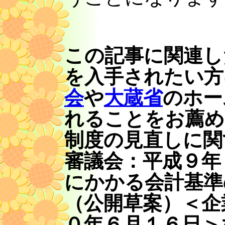
この記事に関連し
を入手されたい方
会
や
大蔵省
のホー
れることをお薦め
制度の見直しに関
審議会：平成９年
にかかる会計基準
（公開草案）＜企
０年６月１６日＞