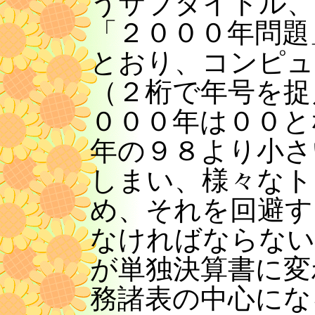
うサブタイトル、
「２０００年問題
とおり、コンピュ
（２桁で年号を捉
０００年は００と
年の９８より小さ
しまい、様々なト
め、それを回避す
なければならない
が単独決算書に変
務諸表の中心にな