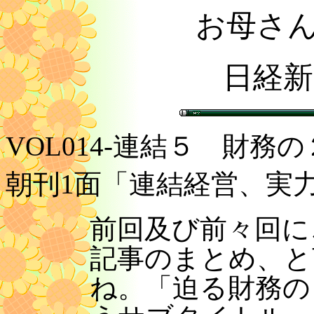
お母さ
日経新
VOL014-連結５ 財務の
朝刊1面「連結経営、実
前回及び前々回に
記事のまとめ、と
ね。「迫る財務の