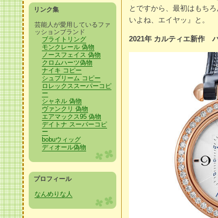
とですから、最初はもちろ
リンク集
いよね、エイヤッ』と。
芸能人が愛用しているファ
ッションブランド
2021年 カルティエ新作 パ
ブライトリング
モンクレール 偽物
ノースフェイス 偽物
クロムハーツ偽物
ナイキ コピー
シュプリーム コピー
ロレックススーパーコピ
ー
シャネル 偽物
ヴァンクリ 偽物
エアマックス95 偽物
デイトナ スーパーコピ
ー
bobuウィッグ
ディオール偽物
プロフィール
なんめりな人