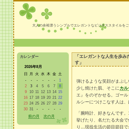
大人の余裕漂うシンプルでエレガントなビジネススタイルをご
「エレガントな人生を歩み
カレンダー
す」
2026年8月
日
月
火
水
木
金
土
-
-
-
-
-
-
1
弾けるような笑顔がまぶし
2
3
4
5
6
7
8
少し焼けた肌、そこに
カル
9
10
11
12
13
14
15
エ』をのぞかせる。ゴール
16
17
18
19
20
21
22
ルシーにつけこなす人は、
23
24
25
26
27
28
29
30
31
-
-
-
-
-
「腕時計、好きなんです。
前の月
次の月
挙げたり、名だたる大会で
り…現役生活の節目節目で