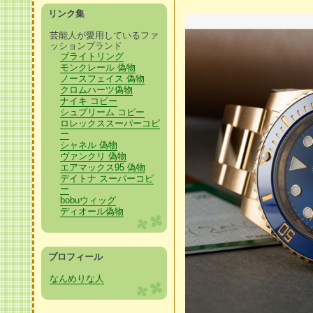
リンク集
芸能人が愛用しているファ
ッションブランド
ブライトリング
モンクレール 偽物
ノースフェイス 偽物
クロムハーツ偽物
ナイキ コピー
シュプリーム コピー
ロレックススーパーコピ
ー
シャネル 偽物
ヴァンクリ 偽物
エアマックス95 偽物
デイトナ スーパーコピ
ー
bobuウィッグ
ディオール偽物
プロフィール
なんめりな人