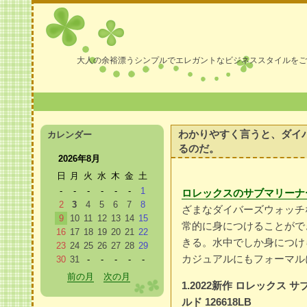
大人の余裕漂うシンプルでエレガントなビジネススタイルをご
わかりやすく言うと、ダイ
カレンダー
るのだ。
2026年8月
日
月
火
水
木
金
土
-
-
-
-
-
-
1
ロレックスのサブマリーナ
2
3
4
5
6
7
8
ざまなダイバーズウォッチ
9
10
11
12
13
14
15
常的に身につけることがで
16
17
18
19
20
21
22
きる。水中でしか身につけ
23
24
25
26
27
28
29
カジュアルにもフォーマル
30
31
-
-
-
-
-
前の月
次の月
1.2022新作 ロレックス サ
ルド 126618LB