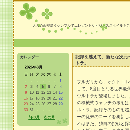
大人の余裕漂うシンプルでエレガントなビジネススタイルをご
記録を越えて、新たな次元へ
カレンダー
トラ」
2026年8月
日
月
火
水
木
金
土
-
-
-
-
-
-
1
ブルガリから、オクト コレ
2
3
4
5
6
7
8
して、8度目となる世界最
9
10
11
12
13
14
15
ウルトラが登場しました。
16
17
18
19
20
21
22
の機械式ウォッチの域をは
23
24
25
26
27
28
29
ルトラ。記録そのものを超
30
31
-
-
-
-
-
ーの従来のコードを刷新し
前の月
次の月
れはまた、独自の挑戦と探