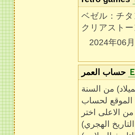
ベゼル：チタ
クリアストー
2024年06
حساب العمر
ميلاد) من السنة
( الموقع لحساب
ن الاعلى اختر
لتاريخ الهجري