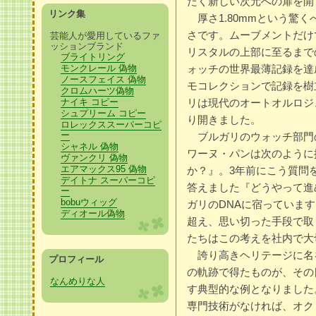
たく新しい次元への扉を開
リンク集
厚さ1.80mmという驚く
さです。ムーブメントだけ
芸能人が愛用しているファ
ッションブランド
リスタルの上部に至るまで
ブライトリング
モンクレール 偽物
ォッチの世界最薄記録を達
ノースフェイス 偽物
モコレクションで記録を樹
クロムハーツ偽物
ナイキ コピー
リは現代のオートオルロジ
シュプリーム コピー
り開きました。
ロレックススーパーコピ
ー
ブルガリのウォッチ部門
シャネル 偽物
ワーヌ・パンは次のように
ヴァンクリ 偽物
エアマックス95 偽物
か？』。3年前にこう質問
デイトナ スーパーコピ
答えました『どうやって進
ー
bobuウィッグ
ガリのDNAに宿っていま
ディオール偽物
超え、思い切った手段で取
たちはこの考えを社内で大
誇り高きヘリテージに名
プロフィール
の軌跡で得たものが、その
なんめりな人
す典型的な例となりました
専門技術がなければ、オク