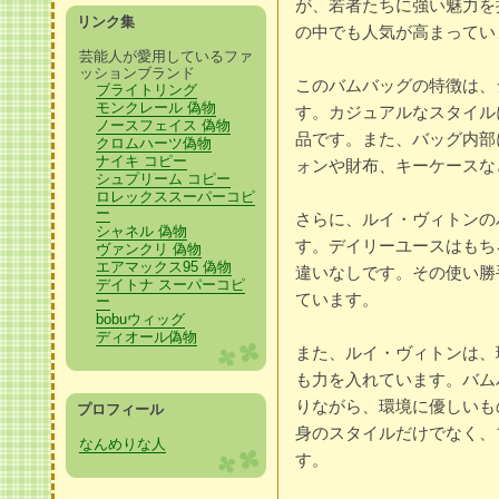
が、若者たちに強い魅力を
リンク集
の中でも人気が高まってい
芸能人が愛用しているファ
ッションブランド
このバムバッグの特徴は、
ブライトリング
モンクレール 偽物
す。カジュアルなスタイル
ノースフェイス 偽物
品です。また、バッグ内部
クロムハーツ偽物
ナイキ コピー
ォンや財布、キーケースな
シュプリーム コピー
ロレックススーパーコピ
ー
さらに、ルイ・ヴィトンの
シャネル 偽物
す。デイリーユースはもち
ヴァンクリ 偽物
エアマックス95 偽物
違いなしです。その使い勝
デイトナ スーパーコピ
ています。
ー
bobuウィッグ
ディオール偽物
また、ルイ・ヴィトンは、
も力を入れています。バム
りながら、環境に優しいも
プロフィール
身のスタイルだけでなく、
なんめりな人
す。