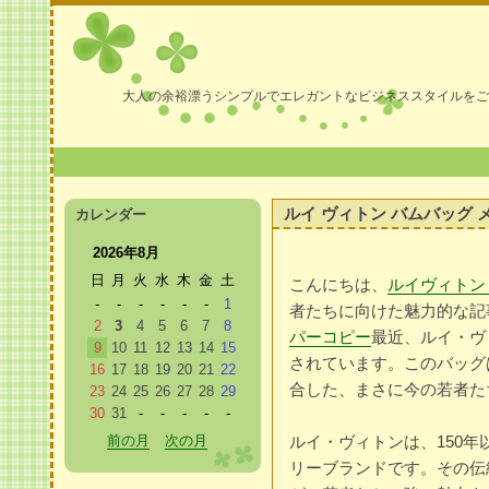
大人の余裕漂うシンプルでエレガントなビジネススタイルをご
ルイ ヴィトン バムバッグ 
カレンダー
2026年8月
日
月
火
水
木
金
土
こんにちは、
ルイヴィトン
-
-
-
-
-
-
1
者たちに向けた魅力的な記
2
3
4
5
6
7
8
パーコピー
最近、ルイ・ヴ
9
10
11
12
13
14
15
されています。このバッグ
16
17
18
19
20
21
22
合した、まさに今の若者た
23
24
25
26
27
28
29
30
31
-
-
-
-
-
前の月
次の月
ルイ・ヴィトンは、150
リーブランドです。その伝