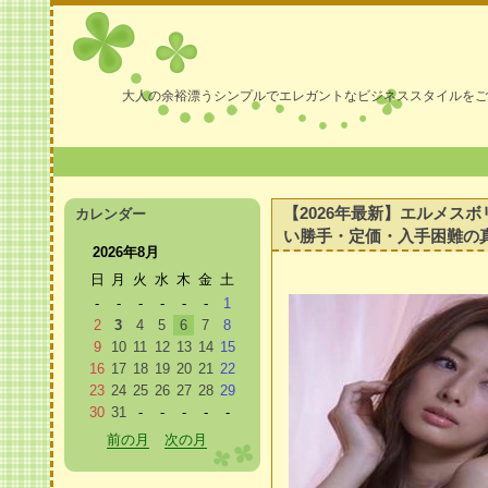
大人の余裕漂うシンプルでエレガントなビジネススタイルをご
【2026年最新】エルメス
カレンダー
い勝手・定価・入手困難の
2026年8月
日
月
火
水
木
金
土
-
-
-
-
-
-
1
2
3
4
5
6
7
8
9
10
11
12
13
14
15
16
17
18
19
20
21
22
23
24
25
26
27
28
29
30
31
-
-
-
-
-
前の月
次の月