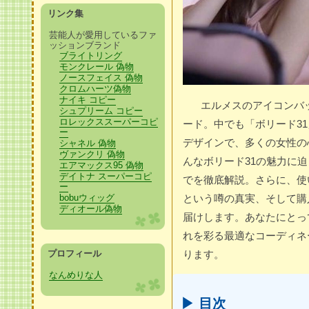
リンク集
芸能人が愛用しているファ
ッションブランド
ブライトリング
モンクレール 偽物
ノースフェイス 偽物
クロムハーツ偽物
ナイキ コピー
エルメスのアイコンバ
シュプリーム コピー
ロレックススーパーコピ
ード。中でも「ボリード3
ー
デザインで、多くの女性の
シャネル 偽物
ヴァンクリ 偽物
んなボリード31の魅力に
エアマックス95 偽物
デイトナ スーパーコピ
でを徹底解説。さらに、使
ー
bobuウィッグ
という噂の真実、そして購
ディオール偽物
届けします。あなたにとっ
れを彩る最適なコーディネ
プロフィール
ります。
なんめりな人
▶ 目次