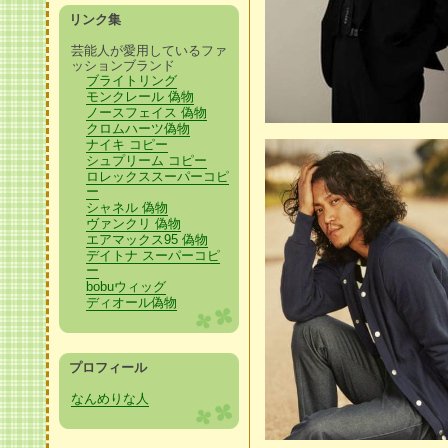
リンク集
芸能人が愛用しているファ
ッションブランド
ブライトリング
モンクレール 偽物
ノースフェイス 偽物
クロムハーツ偽物
ナイキ コピー
シュプリーム コピー
ロレックススーパーコピ
ー
シャネル 偽物
ヴァンクリ 偽物
エアマックス95 偽物
デイトナ スーパーコピ
ー
bobuウィッグ
ディオール偽物
プロフィール
なんめりな人