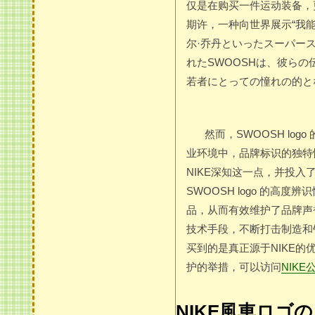
仅是在购买一件运动装备，
期许，一种向世界展示“我能
尔·乔丹といったスーパー
れたSWOOSHは、彼ら
若者にとっての憧れの的と
然而，SWOOSH lo
业环境中，品牌标识的独特
NIKE深知这一点，并投
SWOOSH logo 的高
品，从而有效维护了品牌声
技术手段，不断打击制造和
买到的是真正源于NIKE的
护的举措，可以访问
NIK
NIKE風車ロゴ