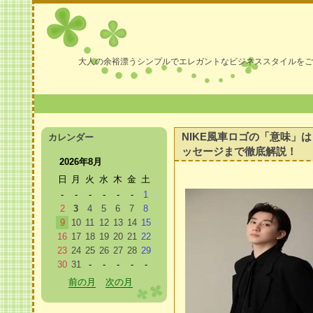
大人の余裕漂うシンプルでエレガントなビジネススタイルをご
NIKE風車ロゴの「意味」
カレンダー
ッセージまで徹底解説！
2026年8月
日
月
火
水
木
金
土
-
-
-
-
-
-
1
2
3
4
5
6
7
8
9
10
11
12
13
14
15
16
17
18
19
20
21
22
23
24
25
26
27
28
29
30
31
-
-
-
-
-
前の月
次の月