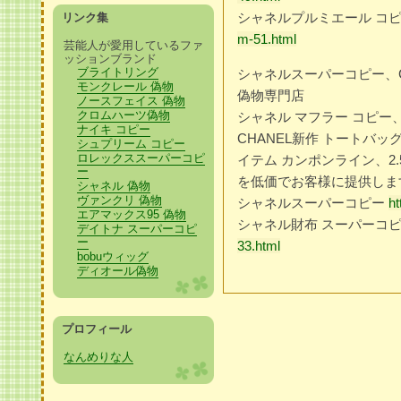
シャネルプルミエール コ
リンク集
m-51.html
芸能人が愛用しているファ
ッションブランド
ブライトリング
シャネルスーパーコピー、CH
モンクレール 偽物
偽物専門店
ノースフェイス 偽物
クロムハーツ偽物
シャネル マフラー コピー、
ナイキ コピー
CHANEL新作 トートバ
シュプリーム コピー
ロレックススーパーコピ
イテム カンポンライン、2
ー
を低価でお客様に提供しま
シャネル 偽物
ヴァンクリ 偽物
シャネルスーパーコピー
ht
エアマックス95 偽物
シャネル財布 スーパーコ
デイトナ スーパーコピ
ー
33.html
bobuウィッグ
ディオール偽物
プロフィール
なんめりな人