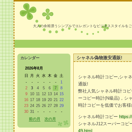
大人の余裕漂うシンプルでエレガントなビジネススタイルをご
シャネル偽物激安通販!
カレンダー
2026年8月
日
月
火
水
木
金
土
シャネル時計コピー,シャネ
-
-
-
-
-
-
1
通販!
2
3
4
5
6
7
8
弊社人気シャネル時計コピ
9
10
11
12
13
14
15
ーコピー時計(N級品)，シャ
16
17
18
19
20
21
22
時計コピーを低価でお客様
23
24
25
26
27
28
29
30
31
-
-
-
-
-
シャネル時計コピー
https:
前の月
次の月
シャネルJ12スーパーコピ
49.html