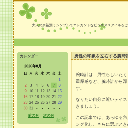
大人の余裕漂うシンプルでエレガントなビジネススタイルをご
男性の印象を左右する腕時計
カレンダー
2026年8月
日
月
火
水
木
金
土
腕時計は、男性らしいたく
-
-
-
-
-
-
1
重厚感など、腕時計から漂
2
3
4
5
6
7
8
す。
9
10
11
12
13
14
15
16
17
18
19
20
21
22
なりたい自分に近いテイス
23
24
25
26
27
28
29
きましょう。
30
31
-
-
-
-
-
前の月
次の月
この記事では、あらゆる角
ング化し、さらに選ぶとき