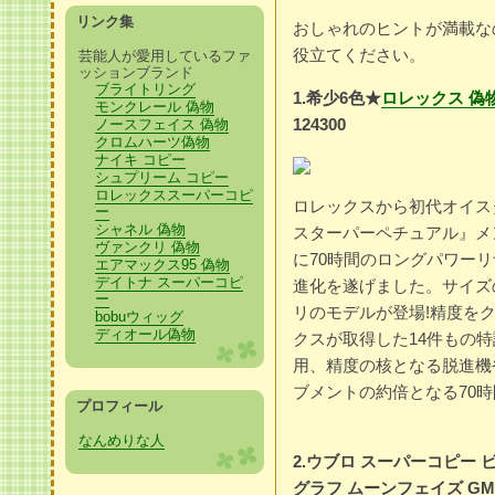
リンク集
おしゃれのヒントが満載な
役立てください。
芸能人が愛用しているファ
ッションブランド
ブライトリング
1.希少6色★
ロレックス 偽
モンクレール 偽物
124300
ノースフェイス 偽物
クロムハーツ偽物
ナイキ コピー
シュプリーム コピー
ロレックススーパーコピ
ロレックスから初代オイス
ー
シャネル 偽物
スターパーペチュア­ル』メ
ヴァンクリ 偽物
に70時間のロングパワーリザ
エアマックス95 偽物
デイトナ スーパーコピ
進化を遂げました。サイズ
ー
リのモデルが登場!精度を
bobuウィッグ
ディオール偽物
ク­スが取得した14件もの
用、精度の核となる­脱進
ブメントの約倍となる70時
プロフィール
なんめりな人
2.ウブロ スーパーコピー 
グラフ ムーンフェイズ GMT メ