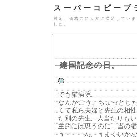
スーパーコピーブ
対応、価格共に大変に満足していま
した。
建国記念の日。
でも猫病院。
なんかこう、ちょっとし
くて私ら夫婦と先生の相
た別の先生。人当たりも
主的には思うのに。当の
うーーーん。うまくいか