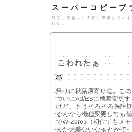
スーパーコピーブ
対応、価格共に大変に満足していま
した。
こわれたぁ
帰りに秋葉原寄り道。このと
ついにAd/ESに機種変
けど、もうそろそろ保障
るんなら機種変更しても
でW-Zero3（初代でも
また大差ないなぁとかで、