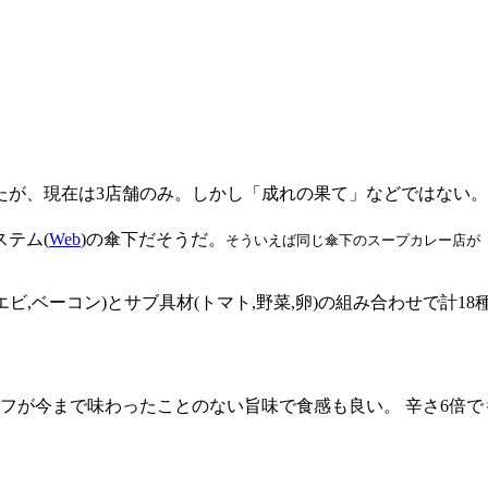
たが、現在は3店舗のみ。しかし「成れの果て」などではない
テム(
Web
)の傘下だそうだ。
そういえば同じ傘下のスープカレー店が「
ビ,ベーコン)とサブ具材(トマト,野菜,卵)の組み合わせで計18
ビーフが今まで味わったことのない旨味で食感も良い。 辛さ6倍