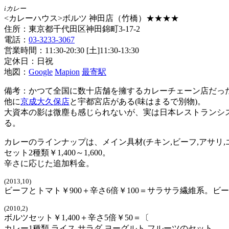
iカレー
<カレーハウス>ボルツ 神田店（竹橋）★★★★
住所：東京都千代田区神田錦町3-17-2
電話：
03-3233-3067
営業時間：11:30-20:30 [土]11:30-13:30
定休日：日祝
地図：
Google
Mapion
最寄駅
備考：かつて全国に数十店舗を擁するカレーチェーン店だっ
他に
京成大久保店
と宇都宮店がある(味はまるで別物)。
大資本の影は微塵も感じられないが、実は日本レストランシス
る。
カレーのラインナップは、メイン具材(チキン,ビーフ,アサリ,エ
セット2種類￥1,400～1,600。
辛さに応じた追加料金。
(2013,10)
ビーフとトマト￥900＋辛さ6倍￥100＝サラサラ繊維系。
(2010,2)
ボルツセット￥1,400＋辛さ5倍￥50＝〔
カレー1種類,ライス,サラダ,ヨーグルト,フルーツのセット。