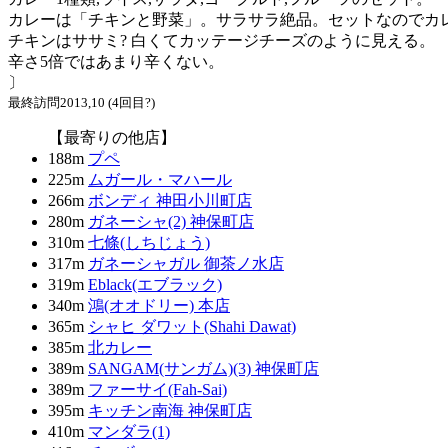
カレーは「チキンと野菜」。サラサラ絶品。セットなのでカ
チキンはササミ? 白くてカッテージチーズのように見える。
辛さ5倍ではあまり辛くない。
〕
最終訪問2013,10 (4回目?)
【最寄りの他店】
188m
プペ
225m
ムガール・マハール
266m
ボンディ 神田小川町店
280m
ガネーシャ(2) 神保町店
310m
七條(しちじょう)
317m
ガネーシャガル 御茶ノ水店
319m
Eblack(エブラック)
340m
鴻(オオドリー) 本店
365m
シャヒ ダワット(Shahi Dawat)
385m
北カレー
389m
SANGAM(サンガム)(3) 神保町店
389m
ファーサイ(Fah-Sai)
395m
キッチン南海 神保町店
410m
マンダラ(1)