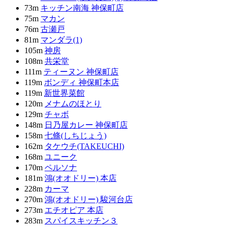
73m
キッチン南海 神保町店
75m
マカン
76m
古瀬戸
81m
マンダラ(1)
105m
神房
108m
共栄堂
111m
ティーヌン 神保町店
119m
ボンディ 神保町本店
119m
新世界菜館
120m
メナムのほとり
129m
チャボ
148m
日乃屋カレー 神保町店
158m
七條(しちじょう)
162m
タケウチ(TAKEUCHI)
168m
ユニーク
170m
ペルソナ
181m
鴻(オオドリー) 本店
228m
カーマ
270m
鴻(オオドリー) 駿河台店
273m
エチオピア 本店
283m
スパイスキッチン３