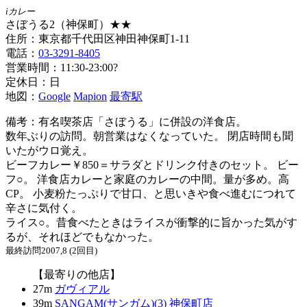
iカレー
さぼうる2（神保町）★★
住所：東京都千代田区神田神保町1-11
電話：
03-3291-8405
営業時間：11:30-23:00?
定休日：日
地図：
Google
Mapion
最寄駅
備考：有名喫茶店「さぼうる」に併設の洋食店。
数年ぶりの訪問。朝営業はなくなっていた。 閉店時間も聞
いたがウロ覚え。
ビーフカレー￥850＝サラダとドリンク付きのセット。 ビー
フ○。 洋食店カレーと家庭のカレーの中間。量が多め。高
CP。 小麦粉たっぷりで甘口、と思いきや食べ進むにつれて
辛さに気付く。
ライス○。昔食べたときはライスが衝撃的に旨かった気がす
るが、それほどでもなかった。
最終訪問2007,8 (2回目)
【最寄りの他店】
27m
ガヴィアル
39m
SANGAM(サンガム)(3) 神保町店